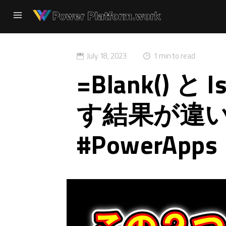
July 18, 2023
1 min to read
=Blank() と 
す結果が違
#PowerApps