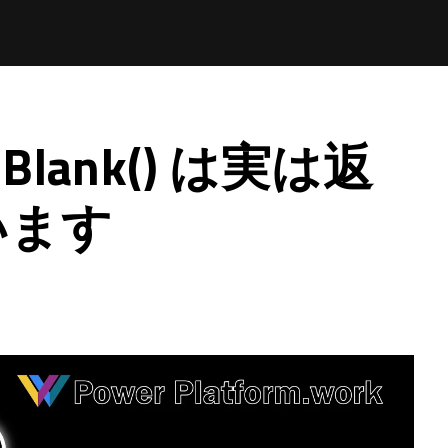
IsBlank() は実は返
います