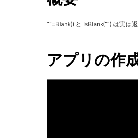
”“=Blank() と IsBlank(“”)
アプリの作