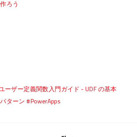
リを作ろう
ppsユーザー定義関数入門ガイド - UDF の基本
ーン #PowerApps