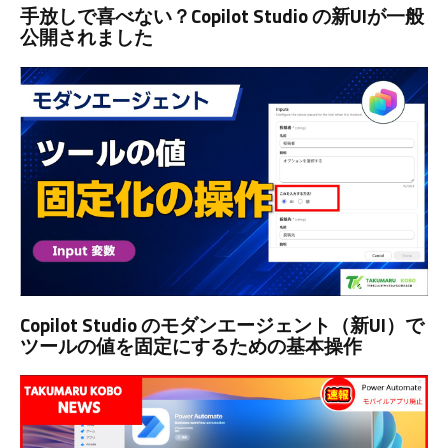
手放しで喜べない？Copilot Studio の新UIが一般
公開されました
Copilot Studio のモダンエージェント（新UI）で
ツールの値を固定にするための基本操作