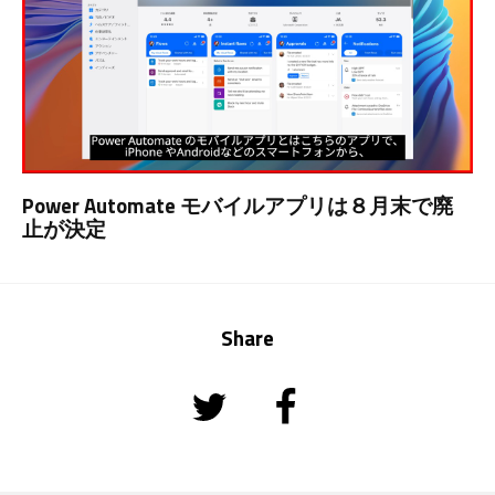
Power Automate モバイルアプリは８月末で廃
止が決定
Share