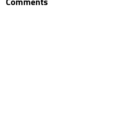
Comments