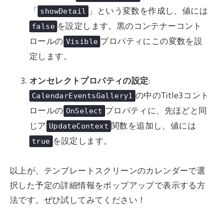
「
」という変数を作成し、値には
showDetail
を設定します。黒のコンテナーコント
false
ロールの
プロパティにこの変数を設
Visible
定します。
オンセレクトプロパティの設定
:
の中のTitle3コント
CalendarEventsGallery1
ロールの
プロパティに、先ほどと同
OnSelect
じア
関数を追加し、値には
UpdateContext
を設定します。
true
以上が、テンプレートスクリーンのカレンダーで選
択した予定の詳細情報をポップアップで表示する方
法です。ぜひ試してみてください！