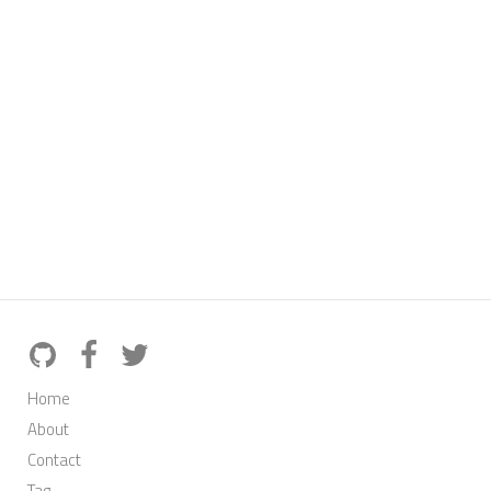
Home
About
Contact
Tag