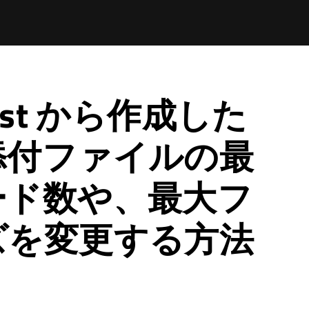
t List から作成した
添付ファイルの最
ード数や、最大フ
ズを変更する方法