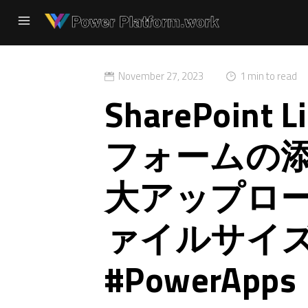
November 27, 2023
1 min to read
SharePoin
フォームの
大アップロ
ァイルサイ
#PowerApps