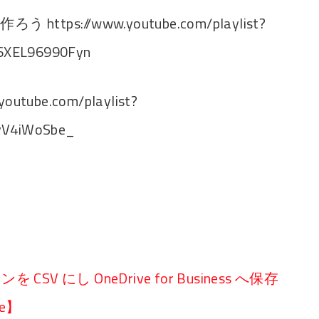
https://www.youtube.com/playlist?
6XEL96990Fyn
youtube.com/playlist?
JvV4iWoSbe_
 CSV にし OneDrive for Business へ保存
te】