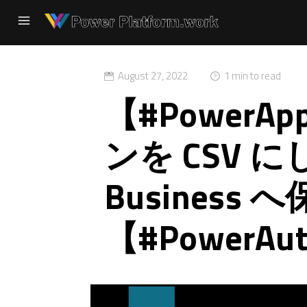
August 27, 2022
1 min to read
【#PowerA
ンを CSV にし 
Business
【#PowerAu