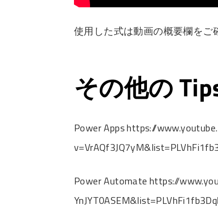
使用した式は動画の概要欄をご
その他の Ti
Power Apps https://www.youtub
v=VrAQf3JQ7yM&list=PLVhFi1fb
Power Automate https://www.yo
YnJYT0ASEM&list=PLVhFi1fb3Dq