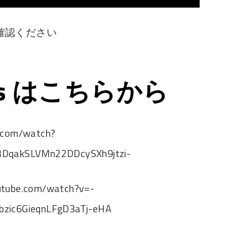
確認ください
ps はこちらから
e.com/watch?
3DqakSLVMn22DDcySXh9jtzi-
utube.com/watch?v=-
bzic6GieqnLFgD3aTj-eHA