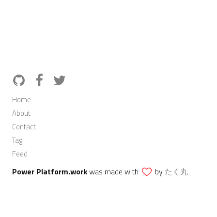
Home
About
Contact
Tag
Feed
Power Platform.work
was made with
by
たく丸