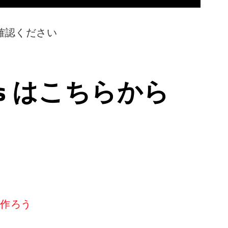
確認ください
ps はこちらから
リを作ろう