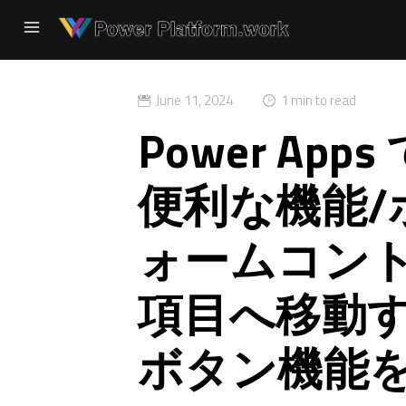
June 11, 2024
1 min to read
Power Ap
便利な機能/
ォームコン
項目へ移動
ボタン機能