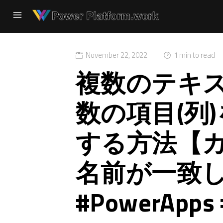
November 22, 2022
1 min to read
複数のテキ
数の項目(列
する方法【
名前が一致
#PowerApps 