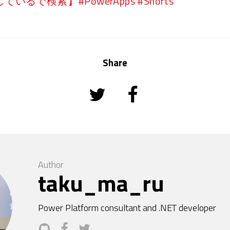
で検索】#PowerApps #Shorts
Share
Author
taku_ma_ru
Power Platform consultant and .NET developer