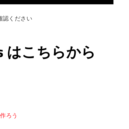
確認ください
ps はこちらから
リを作ろう