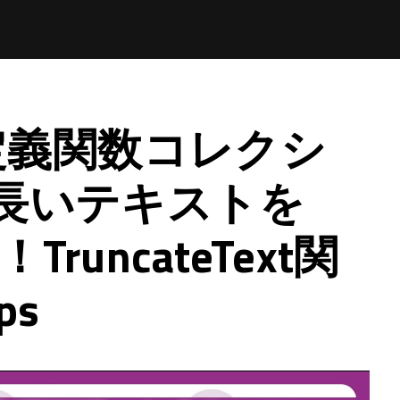
定義関数コレクシ
1】長いテキストを
TruncateText関
ps