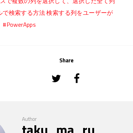
ボボックスで複数の列を選択して、選択した全て列
ルで検索する方法 検索する列をユーザーが
owerApps
Share
Author
taku_ma_ru