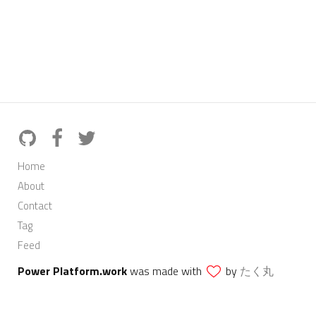
Home
About
Contact
Tag
Feed
Power Platform.work
was made with
by
たく丸