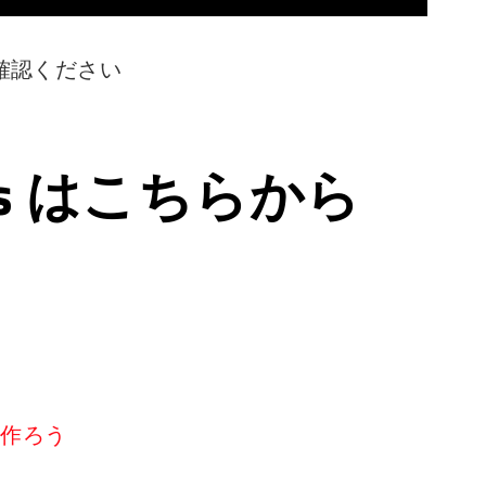
確認ください
ps はこちらから
リを作ろう