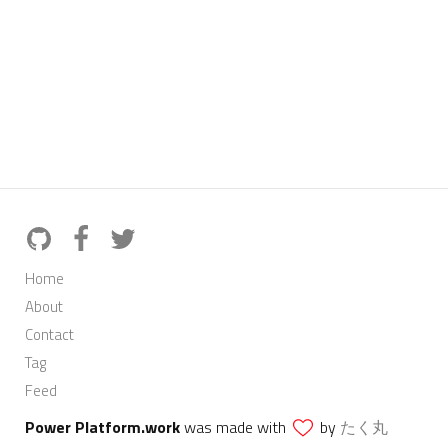
Home
About
Contact
Tag
Feed
Power Platform.work
was made with
by
たく丸