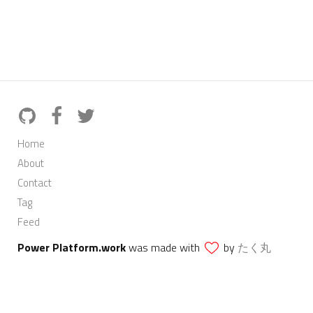
Home
About
Contact
Tag
Feed
Power Platform.work
was made with
by
たく丸