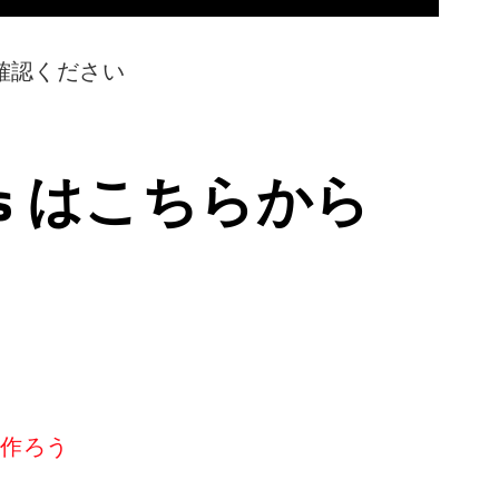
確認ください
ps はこちらから
リを作ろう