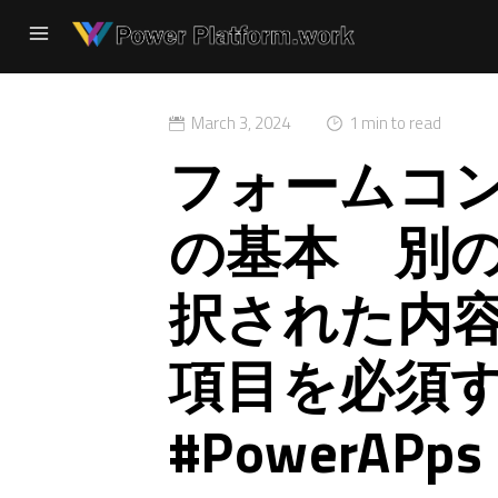
March 3, 2024
1 min to read
フォームコ
の基本 別
択された内
項目を必須
#PowerAPps