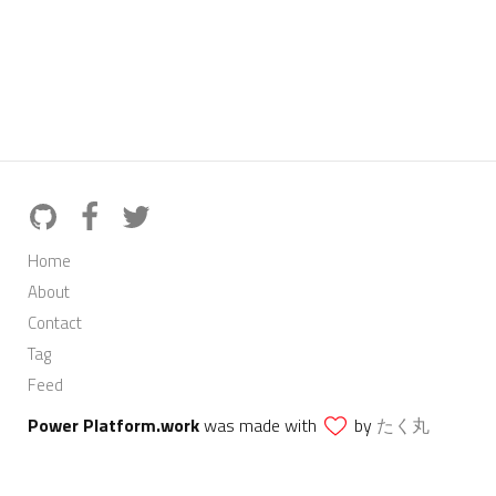
Home
About
Contact
Tag
Feed
Power Platform.work
was made with
by
たく丸