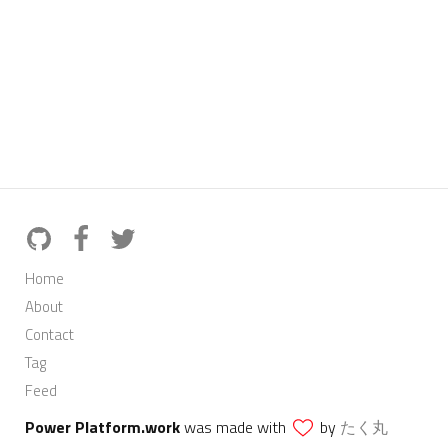
Home
About
Contact
Tag
Feed
Power Platform.work
was made with
by
たく丸