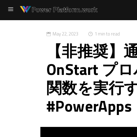
May 22, 2023
1 min to read
【非推奨】
OnStart プ
関数を実行
#PowerApps