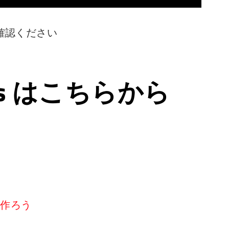
確認ください
ps はこちらから
リを作ろう