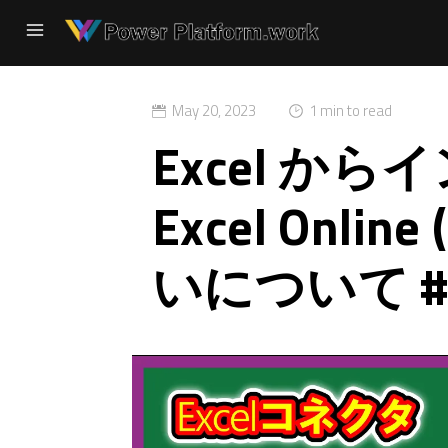
May 20, 2023
1 min to read
Excel か
Excel Onlin
いについて #P