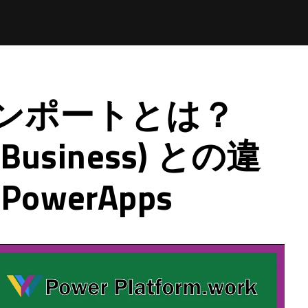
らインポートとは？
e (Business) との違
owerApps