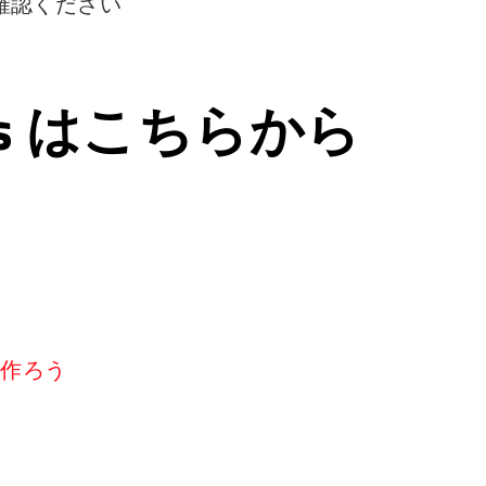
確認ください
ps はこちらから
リを作ろう