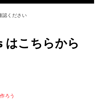
確認ください
ps はこちらから
リを作ろう