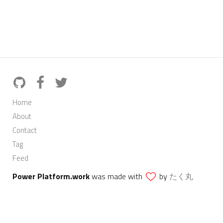
Home
About
Contact
Tag
Feed
Power Platform.work
was made with
by
たく丸