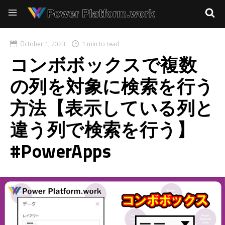
October 1, 2023
1 min to read
コンボボックスで複数
の列を対象に検索を行う
方法【表示している列と
違う列で検索を行う】
#PowerApps