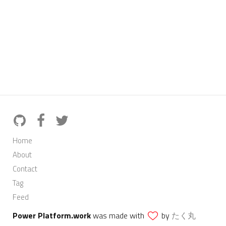
Home
About
Contact
Tag
Feed
Power Platform.work
was made with
by
たく丸