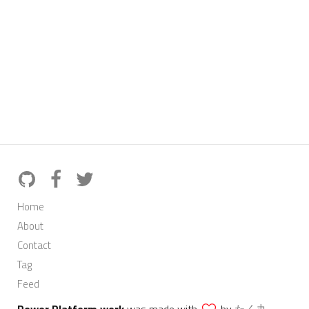
Home
About
Contact
Tag
Feed
Power Platform.work
was made with
by
たく丸