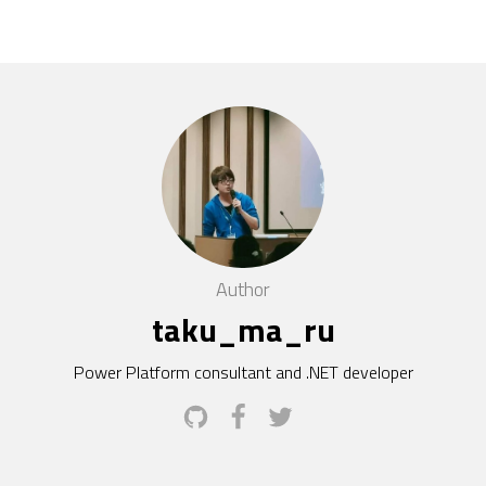
Author
taku_ma_ru
Power Platform consultant and .NET developer