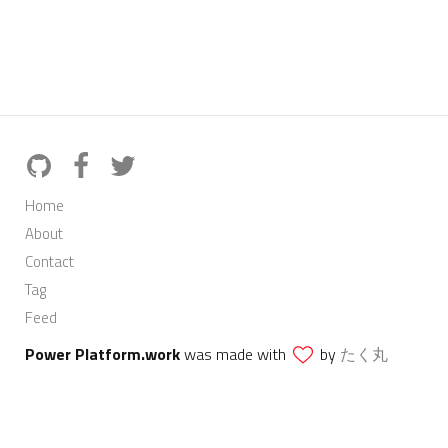
Home
About
Contact
Tag
Feed
Power Platform.work
was made with
by
たく丸