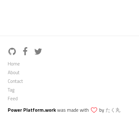
Home
About
Contact
Tag
Feed
Power Platform.work
was made with
by
たく丸