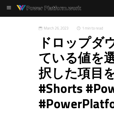
March 26, 2023
1 min to read
ドロップダ
ている値を
択した項目
#Shorts #Po
#PowerPlatf