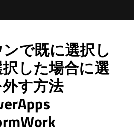
ウンで既に選択し
選択した場合に選
を外す方法
werApps
ormWork