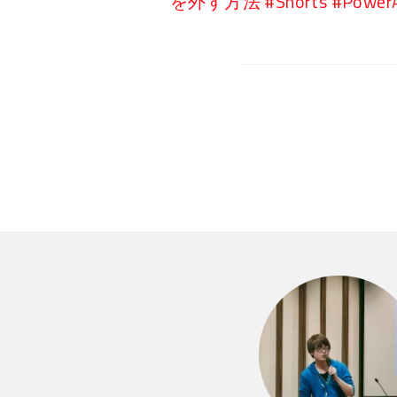
を外す方法 #Shorts #PowerAp