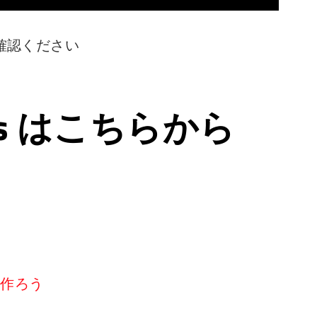
確認ください
ps はこちらから
リを作ろう