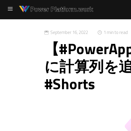
September 16, 2022
1 min to read
【#Power
に計算列を
#Shorts