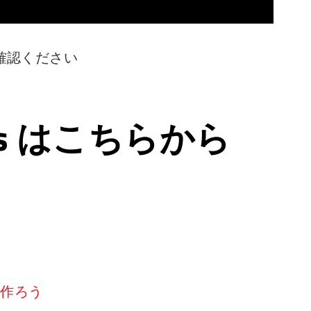
確認ください
ps はこちらから
リを作ろう