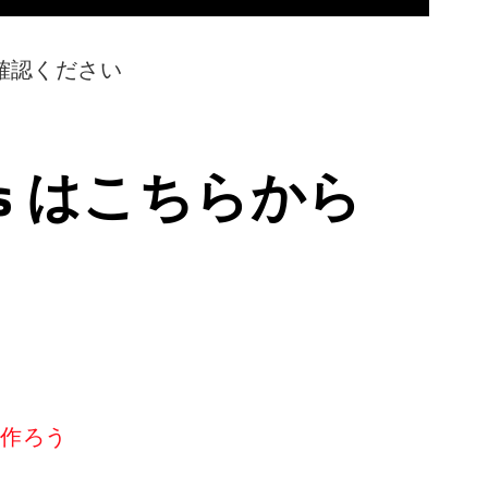
確認ください
ps はこちらから
リを作ろう