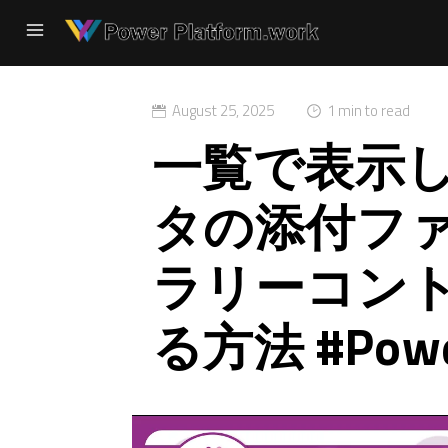
August 25, 2025
1 min to read
一覧で表示
タの添付フ
ラリーコン
る方法 #Powe