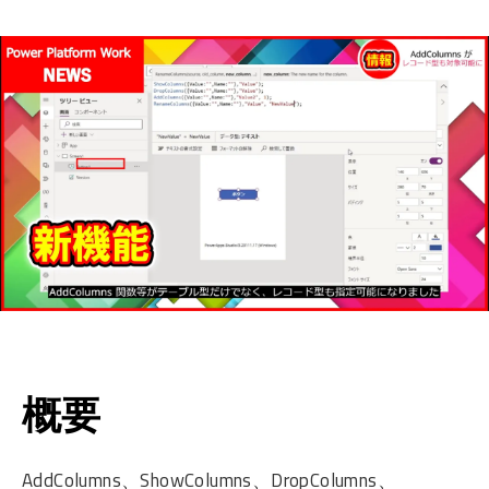
概要
AddColumns、ShowColumns、DropColumns、