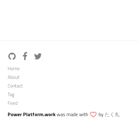
Home
About
Contact
Tag
Feed
Power Platform.work
was made with
by
たく丸