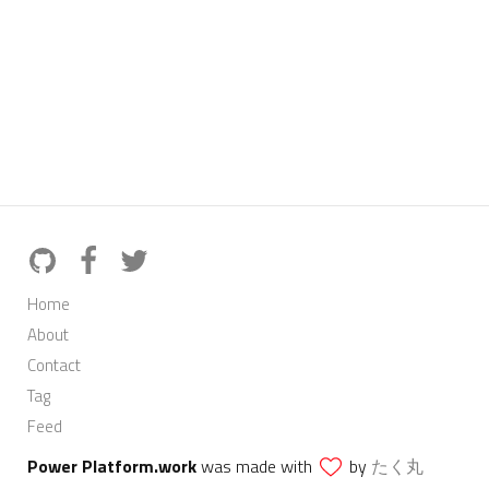
Home
About
Contact
Tag
Feed
Power Platform.work
was made with
by
たく丸