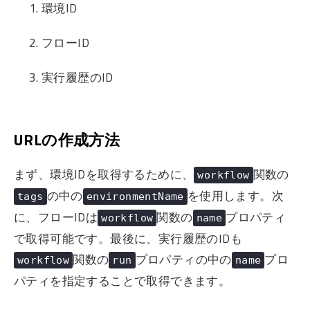
環境ID
フローID
実行履歴のID
URLの作成方法
まず、環境IDを取得するために、
関数の
workflow
の中の
を使用します。次
tags
environmentName
に、フローIDは
関数の
プロパティ
workflow
name
で取得可能です。最後に、実行履歴のIDも
関数の
プロパティの中の
プロ
workflow
run
name
パティを指定することで取得できます。