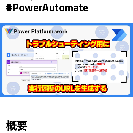
#PowerAutomate
概要