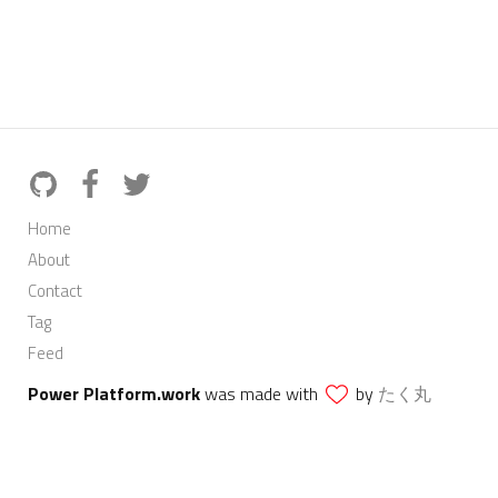
Home
About
Contact
Tag
Feed
Power Platform.work
was made with
by
たく丸