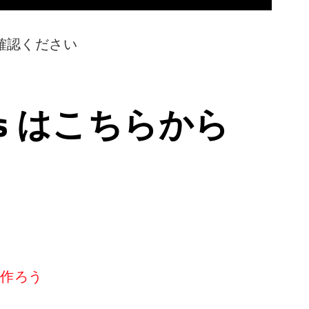
確認ください
ps はこちらから
リを作ろう