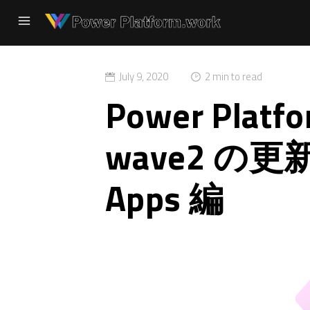
July 9, 2020
2 min to read
Power Platf
wave2 の更
Apps 編