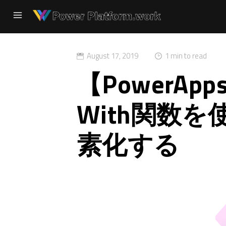
August 17, 2019
1 min to read
【PowerA
With関数
素化する