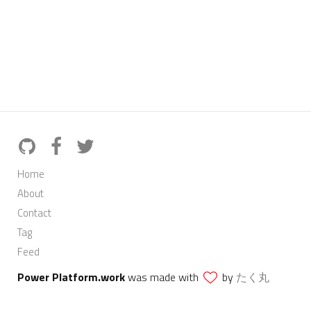
Home
About
Contact
Tag
Feed
Power Platform.work
was made with
by
たく丸