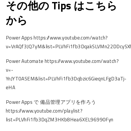
その他の Tips はこちら
から
Power Apps https://www.youtube.com/watch?
v=VrAQf3JQ7yM&list=PLVhFi1fb3DqakSLVMn22DDcySXh
Power Automate https://www.youtube.com/watch?
v=-
YnJYT0ASEM&list=PLVhFi1fb3Dqbzic6GieqnLFgD3aTj-
eHA
Power Apps で 備品管理アプリを作ろう
https://www.youtube.com/playlist?
list=PLVhFi1fb3DqZM3HKb8Hea6XEL96990Fyn