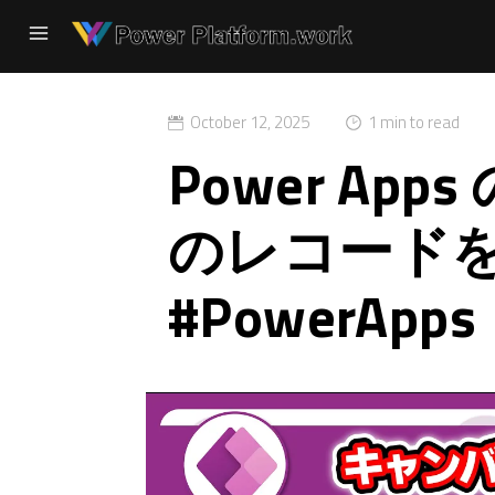
October 12, 2025
1 min to read
Power App
のレコード
#PowerApps