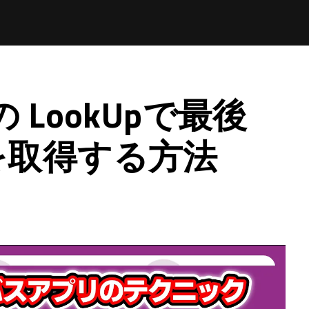
s の LookUpで最後
を取得する方法