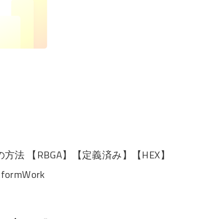
法 【RBGA】【定義済み】【HEX】
tformWork