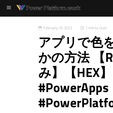
February 16, 2023
1 min to read
アプリで色
かの方法 【
み】【HEX】 #
#PowerApps
#PowerPlatf