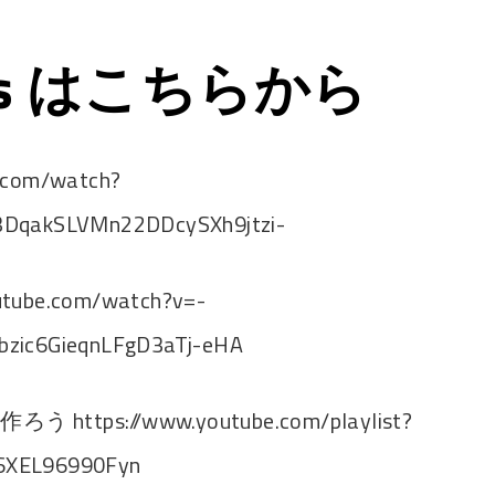
ps はこちらから
e.com/watch?
3DqakSLVMn22DDcySXh9jtzi-
utube.com/watch?v=-
bzic6GieqnLFgD3aTj-eHA
https://www.youtube.com/playlist?
6XEL96990Fyn