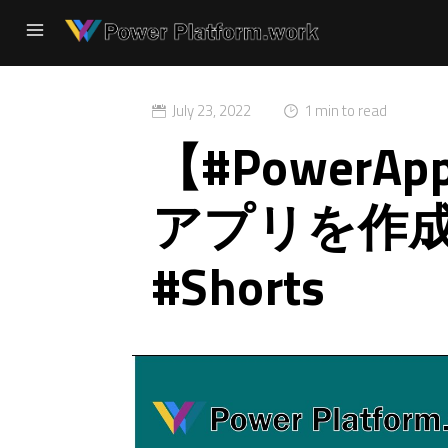
July 23, 2022
1 min to read
【#Power
アプリを作
#Shorts