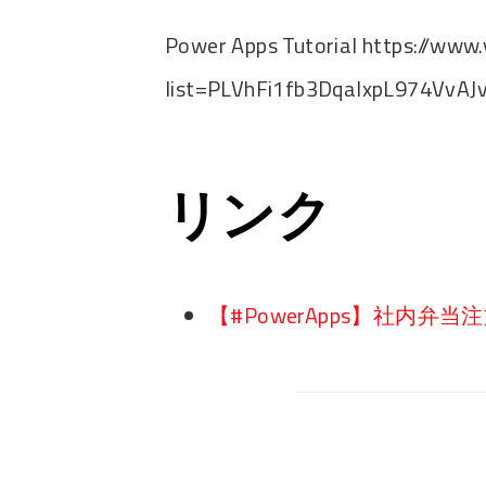
Power Apps Tutorial https://www.
list=PLVhFi1fb3DqalxpL974VvA
リンク
【#PowerApps】社内弁当