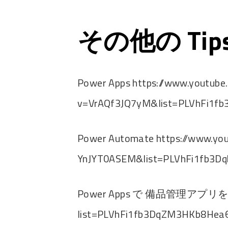
その他の Ti
Power Apps https://www.youtub
v=VrAQf3JQ7yM&list=PLVhFi1fb
Power Automate https://www.yo
YnJYT0ASEM&list=PLVhFi1fb3Dq
Power Apps で 備品管理アプリを作ろう 
list=PLVhFi1fb3DqZM3HKb8Hea