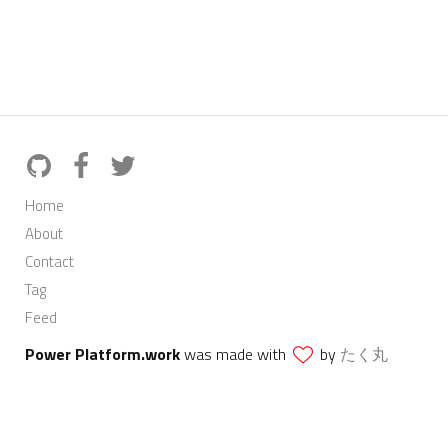
Home
About
Contact
Tag
Feed
Power Platform.work
was made with
by
たく丸