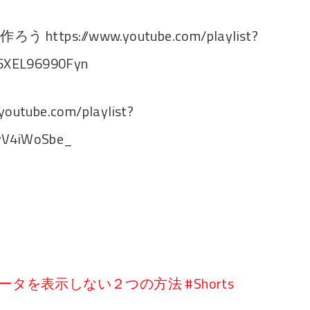
https://www.youtube.com/playlist?
6XEL96990Fyn
youtube.com/playlist?
JvV4iWoSbe_
データを表示しない２つの方法 #Shorts