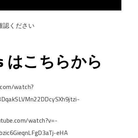
確認ください
ps はこちらから
e.com/watch?
3DqakSLVMn22DDcySXh9jtzi-
utube.com/watch?v=-
bzic6GieqnLFgD3aTj-eHA