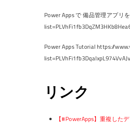
Power Apps で 備品管理アプリを作ろう 
list=PLVhFi1fb3DqZM3HKb8Hea
Power Apps Tutorial https://www.
list=PLVhFi1fb3DqalxpL974VvA
リンク
【#PowerApps】重複した