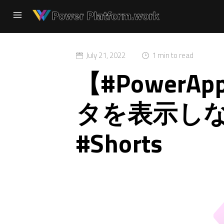
July 21, 2022
1 min to read
【#Power
タを表示し
#Shorts