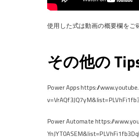
使用した式は動画の概要欄をご
その他の Ti
Power Apps https://www.youtub
v=VrAQf3JQ7yM&list=PLVhFi1fb
Power Automate https://www.yo
YnJYT0ASEM&list=PLVhFi1fb3Dq