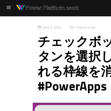
June 3, 2023
1 min to read
チェックボ
タンを選択
れる枠線を
#PowerApps