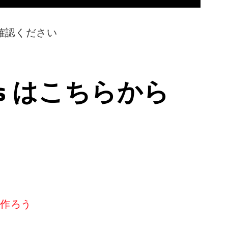
確認ください
ps はこちらから
リを作ろう