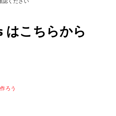
確認ください
ps はこちらから
リを作ろう